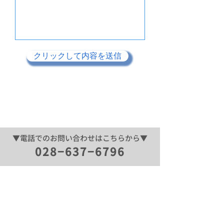
クリックして内容を送信
​▼電話でのお問い合わせはこちらから▼
028−637−6796
◽️株式会社アオショー
会社概要
SDGsへの取り組み
◽️ユニフォームのアオショー