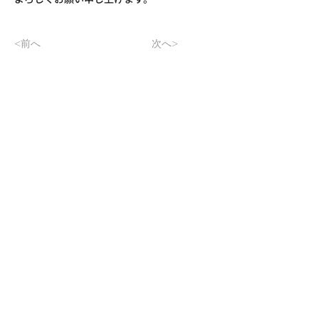
<前へ
次へ>
◽️株式会社アオショー
会社概要
SDGsへの取り組み
◽️ユニフォームのアオショー
医療・介護
飲食店・ホテル
事務職・オフィス
​作業着・安全靴
​オリジナルTシャツ
ネーム刺繍・プリント
年間営業カレンダー
カタログ請求・お問い合わせ
◽️厨房用品のアオショー
取扱商品
スチームコンベクションオーブン